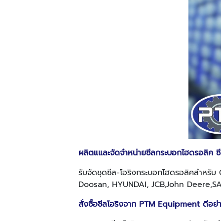
ผลิตแและจัดจำหน่ายซีลกระบอกไฮดรอลิค ซี
รับจัดชุดซีล-โอริงกระบอกไฮดรอลิคสำหร
Doosan, HYUNDAI, JCB,John Deere,S
สั่งซื้อซีลโอริงจาก PTM Equipment ดีอย่