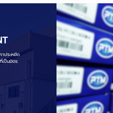
NT
าคาประหยัด
ี่เป็นมิตร