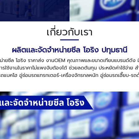
เกี่ยวกับเรา
ผลิตเเละจัดจำหน่ายซีล โอริง ปทุมธานี
ะจัดหน่ายซีล โอริง ราคาส่ง งานOEM คุณภาพและขนาดเทียบแบรนด์ดัง 
ช้งานในราคาไม่แพงจับต้องได้ ช่วยลดต้นทุน ประหยัดค่าใช้จ่าย ส
ถแบคโฮ อู่ซ่อมรถแทรกเตอร์-เครื่องจักรกลหนัก อู่ซ่อมรถเฮี๊ยบ-รถด