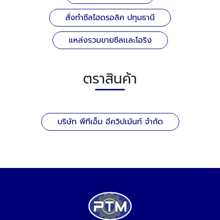
สั่งทำซีลไฮดรอลิค ปทุมธานี
แหล่งรวมขายซีลเเละโอริง
ตราสินค้า
บริษัท พีทีเอ็ม อีควิปเม้นท์ จำกัด