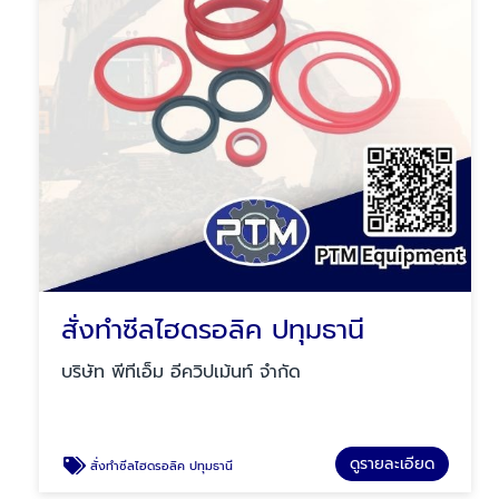
สั่งทำซีลไฮดรอลิค ปทุมธานี
บริษัท พีทีเอ็ม อีควิปเม้นท์ จำกัด
ดูรายละเอียด
สั่งทำซีลไฮดรอลิค ปทุมธานี