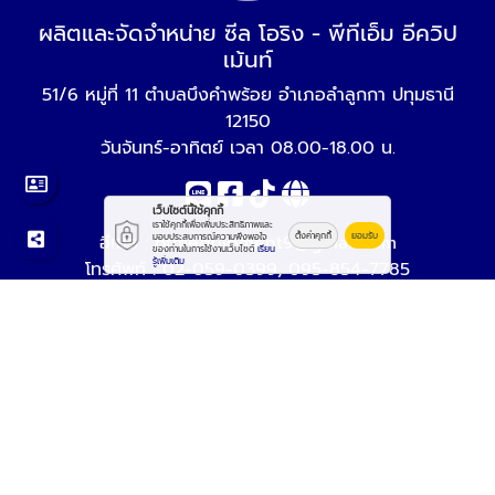
ผลิตและจัดจำหน่าย ซีล โอริง - พีทีเอ็ม อีควิป
เม้นท์
51/6 หมู่ที่ 11 ตำบลบึงคำพร้อย อำเภอลำลูกกา ปทุมธานี
12150
วันจันทร์-อาทิตย์ เวลา 08.00-18.00 น.
เว็บไซต์นี้ใช้คุกกี้
เราใช้คุกกี้เพื่อเพิ่มประสิทธิภาพและ
ตั้งค่าคุกกี้
ยอมรับ
อีเมล :
มอบประสบการณ์ความพึงพอใจ
ptmequipment9@gmail.com
ของท่านในการใช้งานเว็บไซต์
เรียน
รู้เพิ่มเติม
โทรศัพท์ :
02-059-0399
,
095-854-7785
© 2569
ผลิตและจัดจำหน่าย ซีล โอริง - พีทีเอ็ม อีควิปเม้นท์
All rights reserved.
Work is Secure
Protect Data With Encrypt