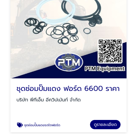
ชุดซ่อมปั๊มแดง ฟอร์ด 6600 ราคา
บริษัท พีทีเอ็ม อีควิปเม้นท์ จำกัด
ดูรายละเอียด
ชุดซ่อมปั๊มแดงรถไถฟอร์ด