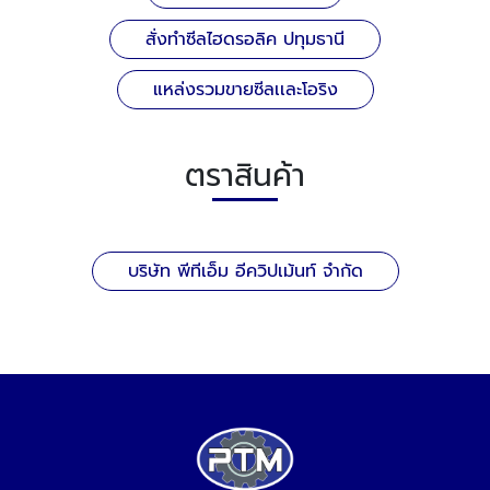
สั่งทำซีลไฮดรอลิค ปทุมธานี
แหล่งรวมขายซีลเเละโอริง
ตราสินค้า
บริษัท พีทีเอ็ม อีควิปเม้นท์ จำกัด